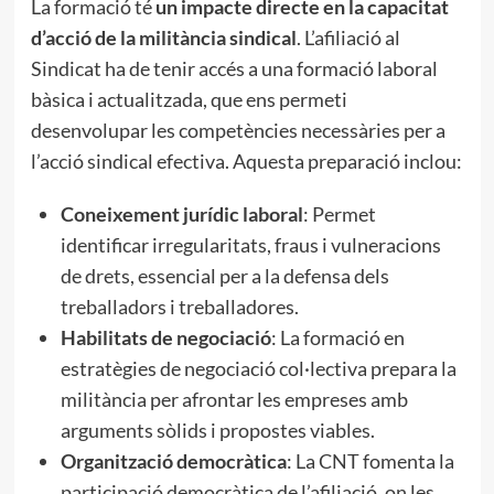
La formació té
un impacte directe en la capacitat
d’acció de la militància sindical
. L’afiliació al
Sindicat ha de tenir accés a una formació laboral
bàsica i actualitzada, que ens permeti
desenvolupar les competències necessàries per a
l’acció sindical efectiva. Aquesta preparació inclou:
Coneixement jurídic laboral
: Permet
identificar irregularitats, fraus i vulneracions
de drets, essencial per a la defensa dels
treballadors i treballadores.
Habilitats de negociació
: La formació en
estratègies de negociació col·lectiva prepara la
militància per afrontar les empreses amb
arguments sòlids i propostes viables.
Organització democràtica
: La CNT fomenta la
participació democràtica de l’afiliació, on les