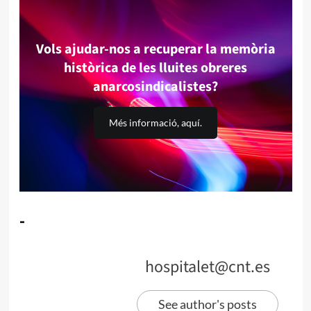
Vols ajudar-nos a recuperar la memòria
històrica de les lluites obreres
anarcosindicalistes?
Més informació, aquí.
-
hospitalet@cnt.es
See author's posts