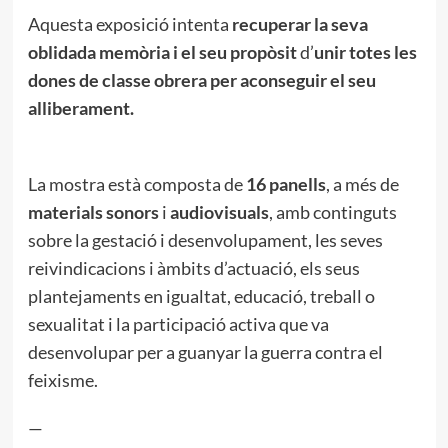
Aquesta exposició intenta
recuperar la seva
oblidada memòria i el seu propòsit
d’
unir totes les
dones de classe obrera per aconseguir el seu
alliberament.
La mostra està composta de
16 panells
, a més de
materials sonors
i
audiovisuals
, amb continguts
sobre la gestació i desenvolupament, les seves
reivindicacions i àmbits d’actuació, els seus
plantejaments en igualtat, educació, treball o
sexualitat i la participació activa que va
desenvolupar per a guanyar la guerra contra el
feixisme.
—