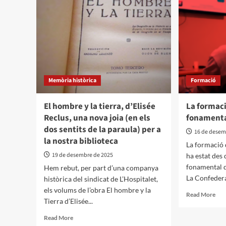
Memòria històrica
Formació
El hombre y la tierra, d’Elisée
La formac
Reclus, una nova joia (en els
fonament
dos sentits de la paraula) per a
16 de desem
la nostra biblioteca
La formació 
19 de desembre de 2025
ha estat des 
fonamental d
Hem rebut, per part d’una companya
La Confedera
històrica del sindicat de L’Hospitalet,
els volums de l’obra El hombre y la
Read More
Tierra d’Elisée...
Read More