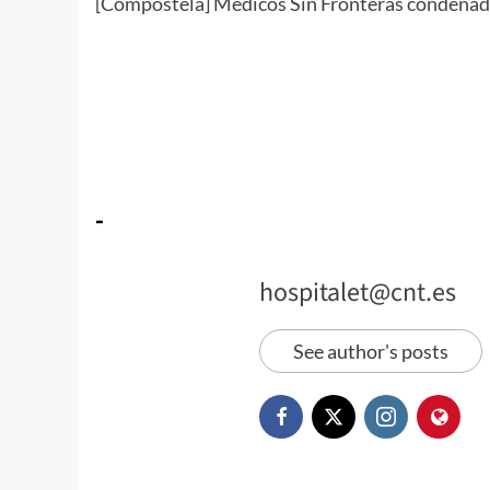
[Compostela] Médicos Sin Fronteras condenad
-
hospitalet@cnt.es
See author's posts