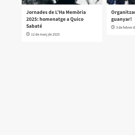
Jornades de L’Ha Memòria
Organitza
2025: homenatge a Quico
guanyar!
Sabaté
3 de febrer 
12 de març de 2025