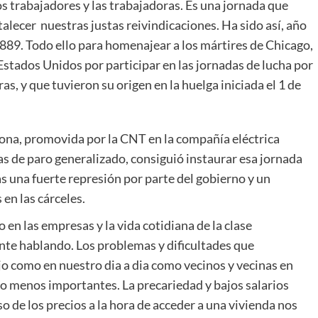
os trabajadores y las trabajadoras. Es una jornada que
alecer nuestras justas reivindicaciones. Ha sido así, año
 1889. Todo ello para homenajear a los mártires de Chicago,
stados Unidos por participar en las jornadas de lucha por
as, y que tuvieron su origen en la huelga iniciada el 1 de
lona, promovida por la CNT en la compañía eléctrica
s de paro generalizado, consiguió instaurar esa jornada
ras una fuerte represión por parte del gobierno y un
en las cárceles.
 en las empresas y la vida cotidiana de la clase
nte hablando. Los problemas y dificultades que
jo como en nuestro dia a dia como vecinos y vecinas en
lo menos importantes. La precariedad y bajos salarios
so de los precios a la hora de acceder a una vivienda nos