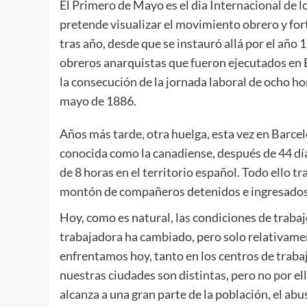
El Primero de Mayo es el dia Internacional de l
pretende visualizar el movimiento obrero y fort
tras año, desde que se instauró allá por el año
obreros anarquistas que fueron ejecutados en E
la consecución de la jornada laboral de ocho hor
mayo de 1886.
Años más tarde, otra huelga, esta vez en Barce
conocida como la canadiense, después de 44 día
de 8 horas en el territorio español. Todo ello t
montón de compañeros detenidos e ingresados 
Hoy, como es natural, las condiciones de trabajo
trabajadora ha cambiado, pero solo relativame
enfrentamos hoy, tanto en los centros de traba
nuestras ciudades son distintas, pero no por el
alcanza a una gran parte de la población, el abu