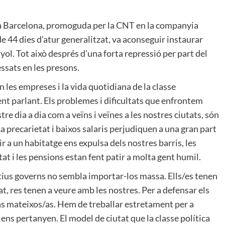
 a Barcelona, promoguda per la CNT en la companyia
 44 dies d’atur generalitzat, va aconseguir instaurar
yol. Tot això després d’una forta repressió per part del
ssats en les presons.
n les empreses i la vida quotidiana de la classe
nt parlant. Els problemes i dificultats que enfrontem
tre dia a dia com a veïns i veïnes a les nostres ciutats, són
a precarietat i baixos salaris perjudiquen a una gran part
dir a un habitatge ens expulsa dels nostres barris, les
at i les pensions estan fent patir a molta gent humil.
tius governs no sembla importar-los massa. Ells/es tenen
, res tenen a veure amb les nostres. Per a defensar els
 mateixos/as. Hem de treballar estretament per a
 ens pertanyen. El model de ciutat que la classe política