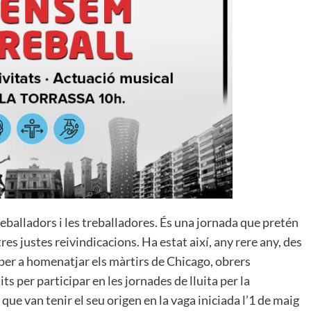
reballadors i les treballadores. És una jornada que pretén
res justes reivindicacions. Ha estat així, any rere any, des
ò per a homenatjar els màrtirs de Chicago, obrers
s per participar en les jornades de lluita per la
 que van tenir el seu origen en la vaga iniciada l’1 de maig