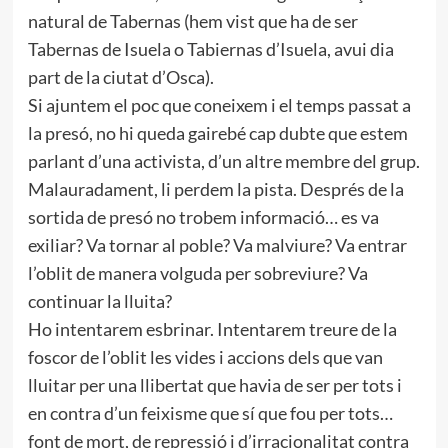
natural de Tabernas (hem vist que ha de ser
Tabernas de Isuela o Tabiernas d’Isuela, avui dia
part de la ciutat d’Osca).
Si ajuntem el poc que coneixem i el temps passat a
la presó, no hi queda gairebé cap dubte que estem
parlant d’una activista, d’un altre membre del grup.
Malauradament, li perdem la pista. Després de la
sortida de presó no trobem informació… es va
exiliar? Va tornar al poble? Va malviure? Va entrar
l’oblit de manera volguda per sobreviure? Va
continuar la lluita?
Ho intentarem esbrinar. Intentarem treure de la
foscor de l’oblit les vides i accions dels que van
lluitar per una llibertat que havia de ser per tots i
en contra d’un feixisme que sí que fou per tots…
font de mort, de repressió i d’irracionalitat contra