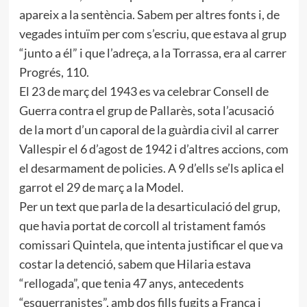
apareix a la sentència. Sabem per altres fonts i, de
vegades intuïm per com s’escriu, que estava al grup
“junto a él” i que l’adreça, a la Torrassa, era al carrer
Progrés, 110.
El 23 de març del 1943 es va celebrar Consell de
Guerra contra el grup de Pallarès, sota l’acusació
de la mort d’un caporal de la guàrdia civil al carrer
Vallespir el 6 d’agost de 1942 i d’altres accions, com
el desarmament de policies. A 9 d’ells se’ls aplica el
garrot el 29 de març a la Model.
Per un text que parla de la desarticulació del grup,
que havia portat de corcoll al tristament famós
comissari Quintela, que intenta justificar el que va
costar la detenció, sabem que Hilaria estava
“rellogada”, que tenia 47 anys, antecedents
“esquerranistes”, amb dos fills fugits a França i