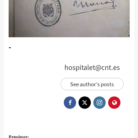
-
hospitalet@cnt.es
See author's posts
Previous: